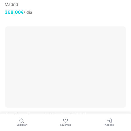
Madrid
368,00€
/ día
🤍
Camión grúa pesado 12t – Scania P310
Madrid
Explorar
Favoritos
Acceso
598,00€
/ día