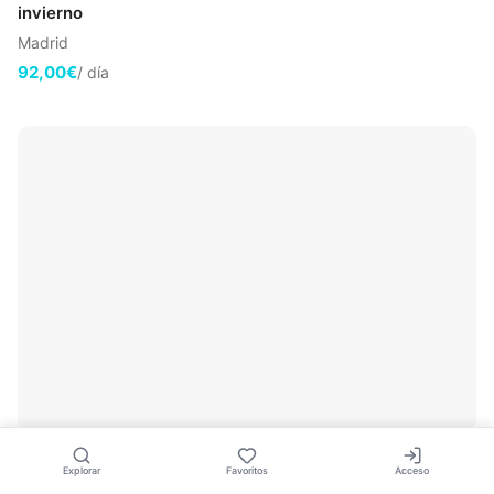
invierno
Madrid
92,00€
/ día
🤍
Climatizador evaporativo 15000m³/h – Naves y eventos
Explorar
Favoritos
Acceso
verano