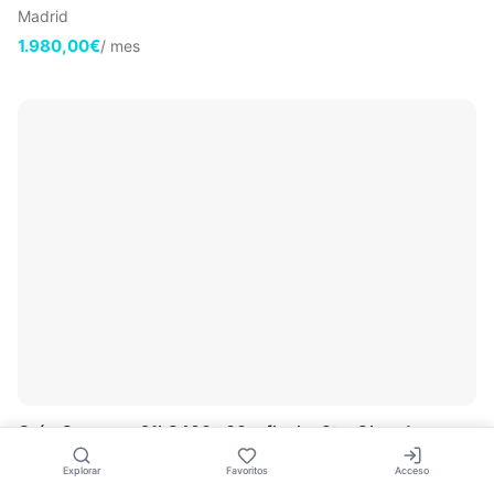
Madrid
1.980,00€
/ mes
🤍
Grúa Comansa 21LC400 · 60m flecha 8t – Obra de gran
altura
Explorar
Favoritos
Acceso
Madrid