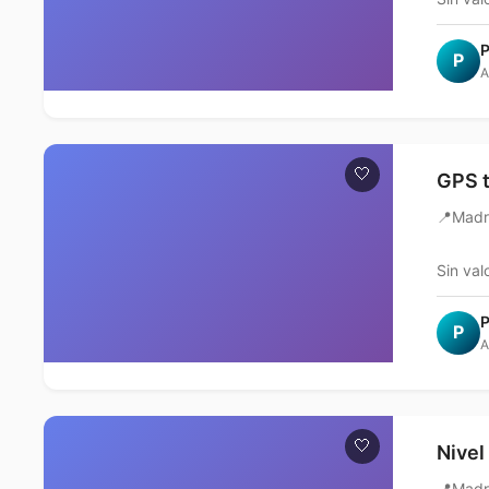
P
P
A
🤍
GPS t
📍
Madr
Sin val
P
P
A
🤍
Nivel
📍
Madr