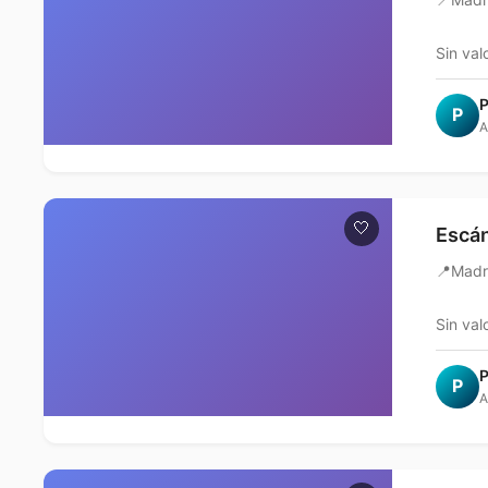
Sin val
P
P
A
🤍
Escán
📍
Madr
Sin val
P
P
A