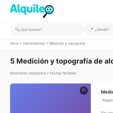
🔍
📍
Inicio
>
Herramientas
>
Medición y topografía
5 Medición y topografía de al
Mostrando resultados • Fechas flexibles
🤍
Medid
📍
Madr
Sin val