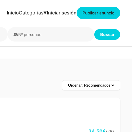
Inicio
Categorías
Iniciar sesión
Publicar anuncio
👥
Buscar
34,50€
/ día