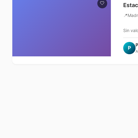
🤍
Estac
📍
Madr
Sin val
P
P
A