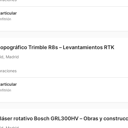
articular
nfitrión
opográfico Trimble R8s – Levantamientos RTK
id, Madrid
oraciones
articular
nfitrión
 láser rotativo Bosch GRL300HV – Obras y construc
id, Madrid