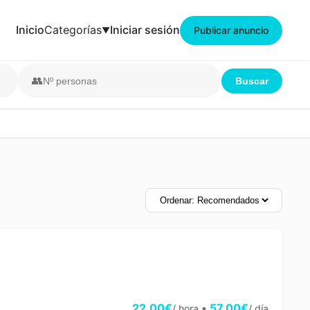
Inicio
Categorías
Iniciar sesión
Publicar anuncio
👥
Buscar
22,00€
•
57,00€
/ hora
/ día