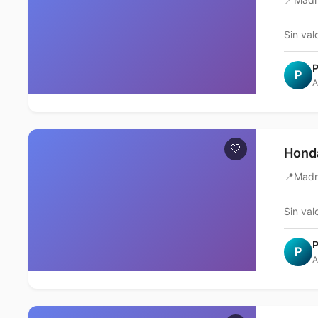
Sin val
P
P
A
🤍
Honda
📍
Madr
Sin val
P
P
A