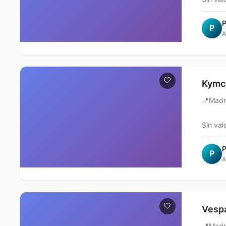
P
P
A
🤍
Kymco
📍
Madr
Sin val
P
P
A
🤍
Vespa
📍
Madr