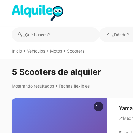
🔍
📍
Inicio
>
Vehículos
>
Motos
>
Scooters
5 Scooters de alquiler
Mostrando resultados • Fechas flexibles
🤍
Yamah
📍
Madr
Sin val