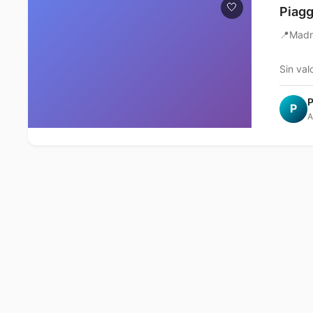
🤍
Piagg
📍
Madr
Sin val
P
P
A