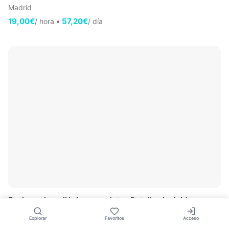
Madrid
19,00€
•
57,20€
/ hora
/ día
🤍
Equipo oxiacetilénico completo · Botellas incluidas
Madrid
Explorar
Favoritos
Acceso
29,00€
•
93,50€
/ hora
/ día