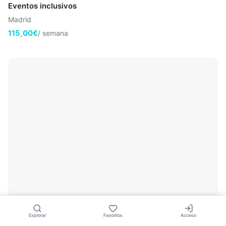
Eventos inclusivos
Madrid
115,00€
/ semana
🤍
Pack 5 WC portátiles · Eventos masivos y festivals
Explorar
Favoritos
Acceso
Madrid