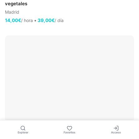
vegetales
Madrid
14,00€
•
39,00€
/ hora
/ día
🤍
Trituradora ramas 65mm · Gardenmaster – Jardín
Explorar
Favoritos
Acceso
familiar