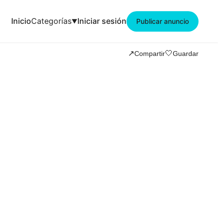
Inicio
Categorías
Iniciar sesión
Publicar anuncio
🤍
↗️
Compartir
Guardar