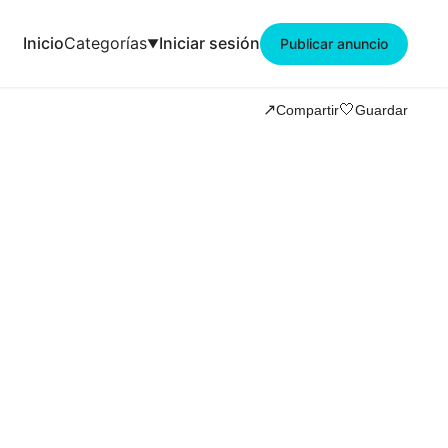
Inicio
Categorías
Iniciar sesión
Publicar anuncio
🤍
↗️
Compartir
Guardar