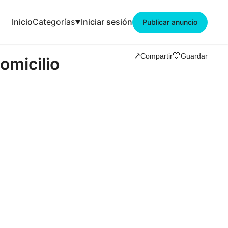
Inicio
Categorías
Iniciar sesión
Publicar anuncio
🤍
↗️
Compartir
Guardar
omicilio