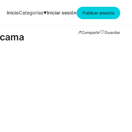
Inicio
Categorías
Iniciar sesión
Publicar anuncio
🤍
↗️
Compartir
Guardar
 cama