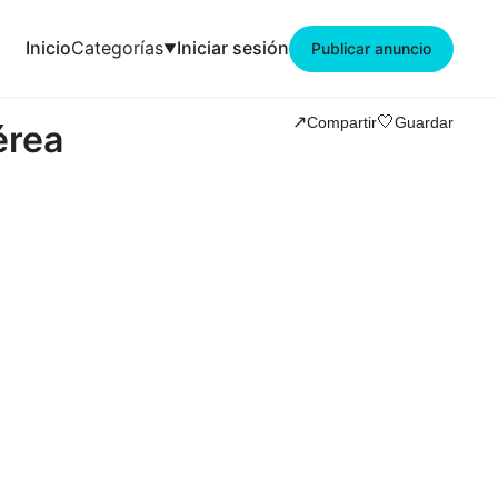
Inicio
Categorías
Iniciar sesión
Publicar anuncio
🤍
↗️
Compartir
Guardar
érea