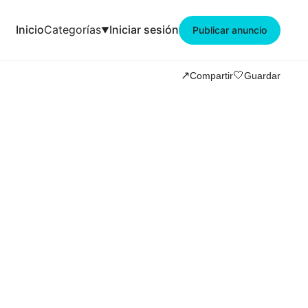
Inicio
Categorías
Iniciar sesión
Publicar anuncio
🤍
↗️
Compartir
Guardar