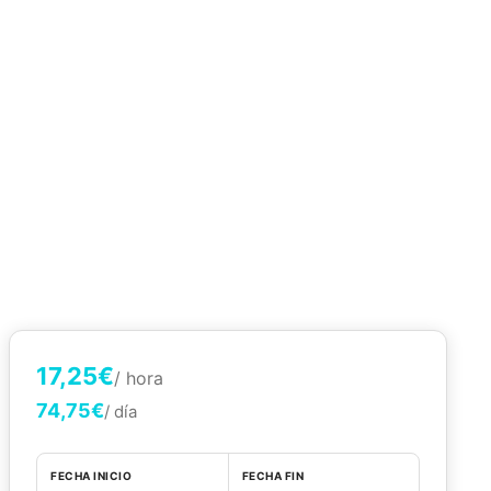
17,25€
/ hora
74,75€
/ día
FECHA INICIO
FECHA FIN