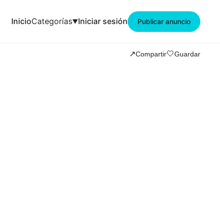
Inicio
Categorías
Iniciar sesión
Publicar anuncio
🤍
↗️
Compartir
Guardar