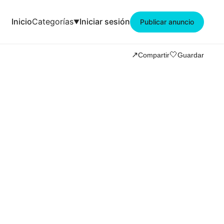
Inicio
Categorías
Iniciar sesión
Publicar anuncio
🤍
↗️
Compartir
Guardar