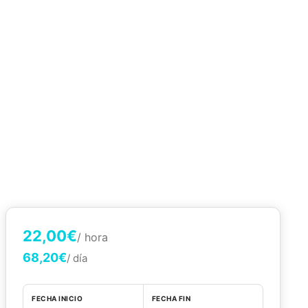
22,00€
/ hora
68,20€
/ día
FECHA INICIO
FECHA FIN