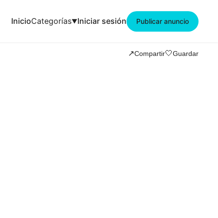
Inicio
Categorías
Iniciar sesión
Publicar anuncio
🤍
↗️
Compartir
Guardar